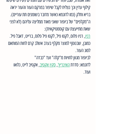
זאת אומרת, שבביופור יש תכשירים עם חומרים פעילים שיעשו 
קילוף עדין וכך נצליח לקבל שיפור במרקם העור והעור יראה 
בריא וחלק (כמו לדוגמא כאשר מדובר בשומנים תת עוריים). 
ה"מקלפים" של ביופור שאני מאוד ממליצה עליהם (לא לפני 
שאת מתייעצת עם קוסמטיקאית):
רניו
, רניו פלוס, לקטו פיל, לקטו פיל פלוס, ברייט, דאבל פיל. 
כמובן, שבנוסף למוצר מקלף בערב אשלב קרם לחות המותאם 
לסוג העור. 
לביופור מגוון לחויות מ"קלה" ועד "כבדה"
לדוגמא: סדרת 
האינריץ'
, 
סקין אקטיב
, אקטיב לייט, גלואו 
ועוד. 