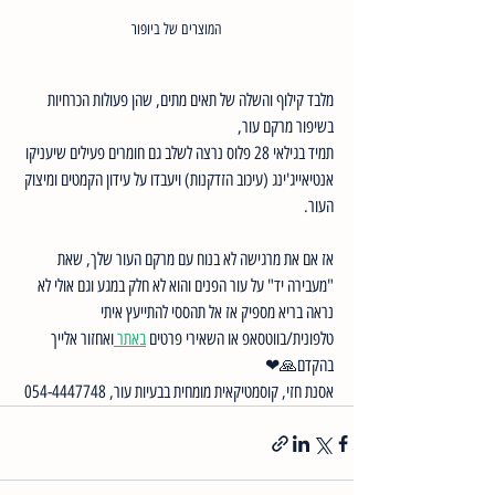
המוצרים של ביופור
מלבד קילוף והשלה של תאים מתים, שהן פעולות הכרחיות 
בשיפור מרקם עור, 
תמיד בגילאי 28 פלוס נרצה לשלב גם חומרים פעילים שיעניקו 
אנטיאייג'ינג (עיכוב הזדקנות) ויעבדו על עידון הקמטים ומיצוק 
העור. 
אז אם את מרגישה לא בנוח עם מרקם העור שלך, שאת 
"מעבירה יד" על עור הפנים והוא לא חלק במגע וגם אולי לא 
נראה בריא מספיק אז אל תהססי להתייעץ איתי 
טלפונית/בווטסאפ או השאירי פרטים 
באתר 
ואחזור אלייך 
בהקדם🙏❤ 
אסנת חזי, קוסמטיקאית מומחית בבעיות עור, 054-4447748