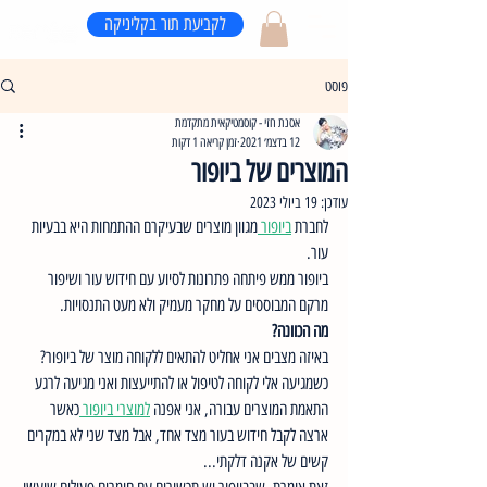
לקביעת תור בקליניקה
פוסט
אסנת חזי - קוסמטיקאית מתקדמת
12 בדצמ׳ 2021
זמן קריאה 1 דקות
המוצרים של ביופור
עודכן:
19 ביולי 2023
לחברת 
ביופור 
מגוון מוצרים שבעיקרם ההתמחות היא בבעיות 
עור. 
ביופור ממש פיתחה פתרונות לסיוע עם חידוש עור ושיפור 
מרקם המבוססים על מחקר מעמיק ולא מעט התנסויות. 
מה הכוונה? 
באיזה מצבים אני אחליט להתאים ללקוחה מוצר של ביופור?
כשמגיעה אלי לקוחה לטיפול או להתייעצות ואני מגיעה לרגע 
התאמת המוצרים עבורה, אני אפנה 
למוצרי ביופור 
כאשר 
ארצה לקבל חידוש בעור מצד אחד, אבל מצד שני לא במקרים 
קשים של אקנה דלקתי... 