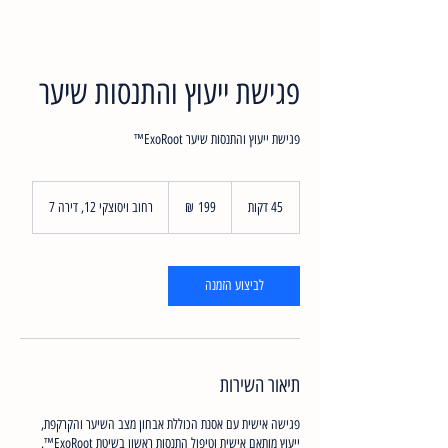
פגישת ייעוץ והתנסות שיער
פגישת ייעוץ והתנסות שיער ExoRoot™
199
שקלים
45 דקות
4
רחוב ויסוצקי 12, דירה 7
חדשים
5
ד
ק
ו
לביצוע הזמנה
ת
תיאור השירות
פגישה אישית עם אסנת הכוללת אבחון מצב השיער והקרקפת,
ייעוץ מותאם אישית וטיפול התנסות ראשון בשיטת ExoRoot™.