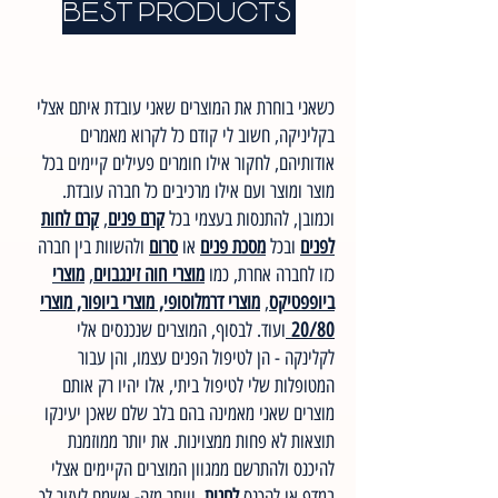
BEST PRODUCTS
כשאני בוחרת את המוצרים שאני עובדת איתם אצלי
בקליניקה, חשוב לי קודם כל לקרוא מאמרים
אודותיהם, לחקור אילו חומרים פעילים קיימים בכל
מוצר ומוצר ועם אילו מרכיבים כל חברה עובדת.
וכמובן, להתנסות בעצמי בכל
קרם פנים
,
קרם לחות
לפנים
ובכל
מסכת פנים
או
סרום
ולהשוות בין חברה
כזו לחברה אחרת, כמו
מוצרי
חוה זינגבוים
,
מוצרי
ביופפטיקס
,
מוצרי דרמלוסופי, מוצרי ביופור, מוצרי
20/80
ועוד. לבסוף, המוצרים שנכנסים אלי
לקלינקה - הן לטיפול הפנים עצמו, והן עבור
המטופלות שלי לטיפול ביתי, אלו יהיו רק אותם
מוצרים שאני מאמינה בהם בלב שלם שאכן יעינקו
תוצאות לא פחות ממצוינות. את יותר ממוזמנת
להיכנס ולהתרשם ממגוון המוצרים הקיימים אצלי
במדף או להכנס
לחנות
. ויותר מזה- אשמח לעזור לך