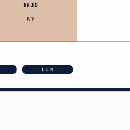
סוג עור
יבש
מותגים