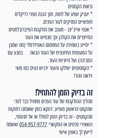
נראות הקמטים
* יעניק שפע של לחות, תוך הגנה מפני רדיקלים
חופשיים המזיקים לעור הפנים.
* אנטי אייג'ינג - מעכב את הזדקנות הפיברובלסטים
המייצרים את הקולגן וכך מגמיש את העור
* יסייע בשמירה על המחסום האפידרמלי (מה שמגן
על המעטפת החיצונית של העור הבאה במגע עם
הסביבה) ועל חיוניות העור.
* הקמטוטים יוחלקו והעור ירגיש נעים כמו משי
ויראה זוהר!
זה בדיוק הזמן להתחיל!
תהליך ההזדקנות של עור הפנים מתחיל כבר לפני
שהקמט הראשון מופיע. דווקא בזמן שאנחנו רחוקות
מהקמטים - זה בדיוק הזמן לטפל! אז אל תהססי,
השאירי פרטים או התקשרי
054-957-9777
ואשמח
לייעץ לך באופן אישי