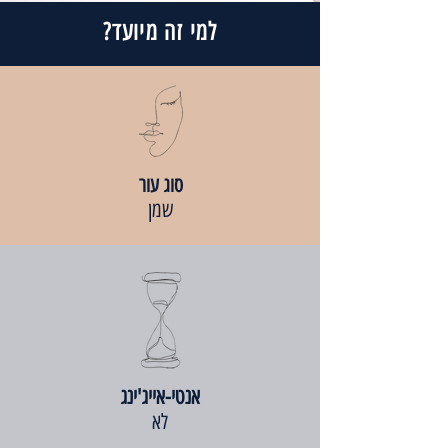
למי זה מיועד?
סוג עור
שמן
אנטי-אייג'ינג
לא