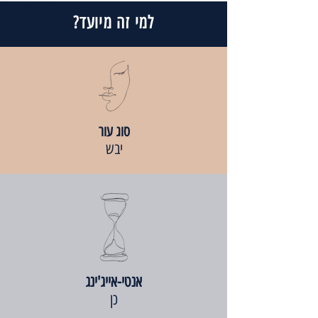
למי זה מיועד?
סוג עור
יבש
אנטי-אייג'ינג
כן