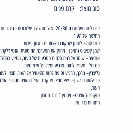
סוג מוצר:
קרם פנים
קרם לחות של חברת 20/80 מכיל חומצה היאלורוני
החלמה של העור.
סורביטול– לחותן שמקורו באצות ים ומגוון פירות.
שמן קנאביס (המפ)– מחזק את המערכת החיסונית, אנטי דלקתי, 
אוריאה– שומר על רמת הלחות הטבעית של העור, מסייע בהחלמת
פנטנול– מעניק לחות, מרגיע ומקל על אדמומיות.
גליצרין– מרכך, מרגיע וסופח לחות מהאוויר אל העור, מצוין לעור
פרפלואורו דקלין– נשא חמצן מתקדם, יעיל בהאצת תהליכי החל
העור.
טוקופריל אצטט– ויטמין E נוגד חמצון.
התוויות נגד: אין.