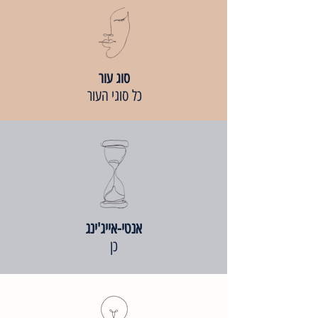
סוג עור
כל סוגי העור
אנטי-אייג'ינג
כן