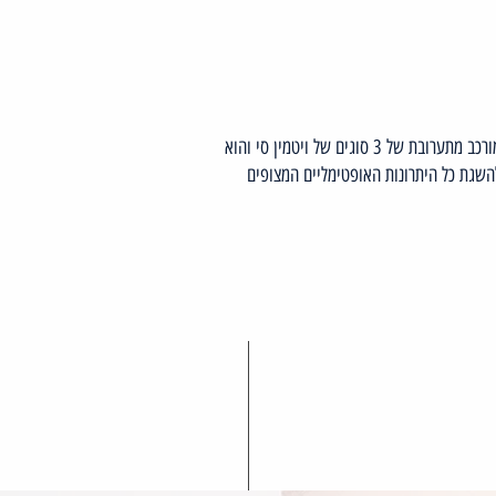
סרום טרי C של חברת BIOPEPTIX ביופפטיקס תרכיז ויטמין סי מורכב מתערובת של 3 סוגים של ויטמין סי והוא
השגת כל היתרונות האופטימליים המצופים