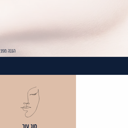
הגנה מפני קרינת UV , מפחית ק
סוג עור