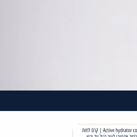
Active hydrator comlex | קרם לחות
רטור אקטיבי לעור רגיל עד יבש