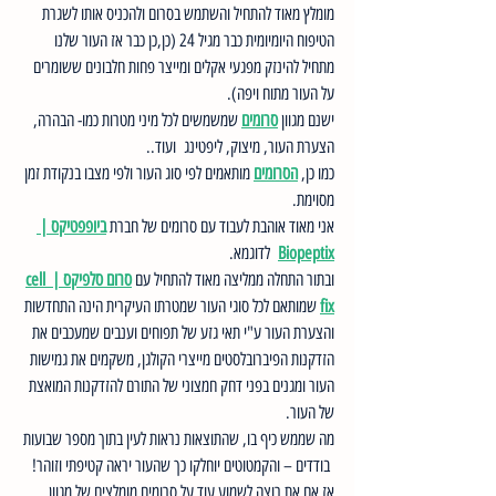
מומלץ מאוד להתחיל והשתמש בסרום ולהכניס אותו לשגרת 
הטיפוח היומיומית כבר מגיל 24 (כן,כן כבר אז העור שלנו 
מתחיל להינזק מפגעי אקלים ומייצר פחות חלבונים ששומרים 
על העור מתוח ויפה).
ישנם מגוון 
סרומים
 שמשמשים לכל מיני מטרות כמו- הבהרה, 
הצערת העור, מיצוק, ליפטינג  ועוד..
כמו כן, 
הסרומים
 מותאמים לפי סוג העור ולפי מצבו בנקודת זמן 
מסוימת.
אני מאוד אוהבת לעבוד עם סרומים של חברת 
ביופפטיקס | 
Biopeptix
  לדוגמא.
ובתור התחלה ממליצה מאוד להתחיל עם 
סרום סלפיקס | cell 
fix
 שמותאם לכל סוגי העור שמטרתו העיקרית הינה התחדשות 
והצערת העור ע"י תאי גזע של תפוחים וענבים שמעכבים את 
הזדקנות הפיברובלסטים מייצרי הקולגן, משקמים את גמישות 
העור ומגנים בפני דחק חמצוני של התורם להזדקנות המואצת 
של העור.
מה שממש כיף בו, שהתוצאות נראות לעין בתוך מספר שבועות 
 בודדים – והקמטוטים יוחלקו כך שהעור יראה קטיפתי וזוהר!
אז אם את רוצה לשמוע עוד על סרומים מומלצים של מגוון 