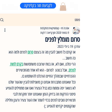
לקביעת תור בקליניקה
פוסט
אסנת חזי - קוסמטיקאית מתקדמת
9 בספט׳ 2020
זמן קריאה 1 דקות
סרום מומלץ לפנים
עודכן:
19 ביולי 2023
אז קודם כל חשוב להבין מה זה בעצם 
סרום
 לפנים ולמה הוא 
כה חשוב...
הרי כולנו, ואם לא, אז בטח שרובנו משתמשות 
בקרם לחות 
לפנים
, אבל בנוגע  לסרום - הוא לא אחד מהתכשירים 
ההכרחיים שבמהלך החיים הורגלנו להשתמש בו.
ככל שאנחנו מתבגרות אנחנו כן משכילות להבין שהעור שלנו 
לא נשאר יפה ומתוח כמו בגיל הצעיר ואט אט מתחילים להופיע 
סימני הזדקות וזה בדיוק הזמן שאנחנו יותר חוקרות לגבי 
תכשירים טובים לפנים בכדי לשמר את העור צעיר ורענן וחלילה 
שהקמטים יקדימו להופיע ;)