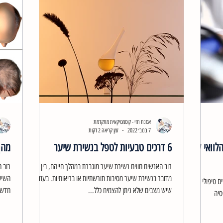
אסנת חזי - קוסמטיקאית מתקדמת
7 בנוב׳ 2022
זמן קריאה 2 דקות
לוואי של
6 דרכים טבעיות לטפל בנשירת שיער
מהן 5 הסיבות העיקריות להתק
רוב האנשים חווים נשירת שיער מוגברת במהלך חייהם, בין אם
מדובר בנשירת שיער מסיבות תורשתיות או בריאותיות. בעוד
השיער
 טיפולי
שיש מצבים שלא ניתן להצמיח כלל...
חדש צ
סיה