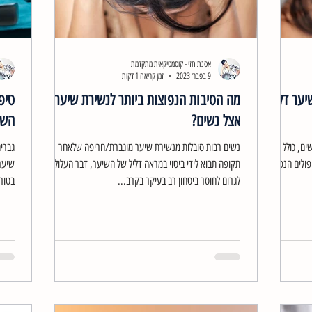
אסנת חזי - קוסמטיקאית מתקדמת
9 בפבר׳ 2023
זמן קריאה 1 דקות
יער דליל
מה הסיבות הנפוצות ביותר לנשירת שיער
טיפ
אצל נשים?
השת
ים, כולל
נשים רבות סובלות מנשירת שיער מוגברת/חריפה שלאחר
גברי
פולים הנפוצים
תקופה תבוא לידי ביטוי במראה דליל של השיער, דבר העלול
שיער
לגרום לחוסר ביטחון רב בעיקר בקרב...
בטור