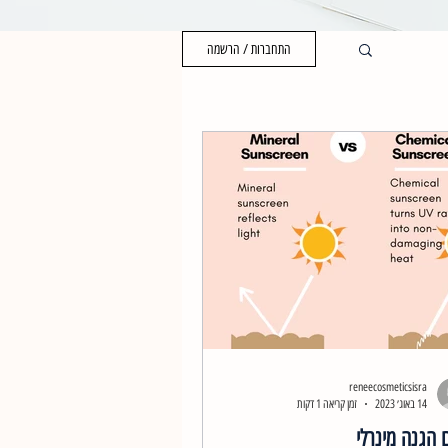
התחברות / הרשמה
reneecosmeticsisra
14 באוג׳ 2023
זמן קריאה 1 דקות
 הגנה מינרלי