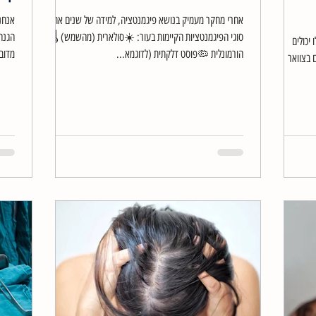
אחרי מחקר מעמיק בנושא פיגמנטציה, למידה של שנים את כל
אנחנ
סוגי הפיגמנטציות הקיימות בעור: ☀️סולארית (מהשמש) 🌡️
הגנה
יכולים
הורמונלית 🦠פוסט דלקתית (לדוגמא...
מדובר
 בצוואר