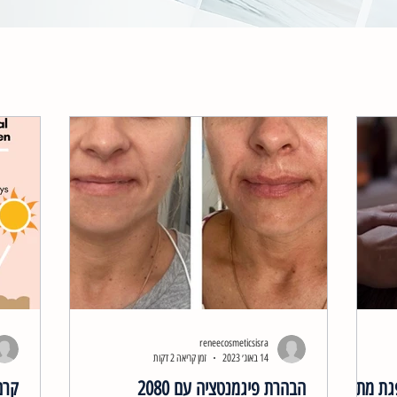
reneecosmeticsisra
14 באוג׳ 2023
זמן קריאה 2 דקות
פגת מתח
הבהרת פיגמנטציה עם 2080
קרם