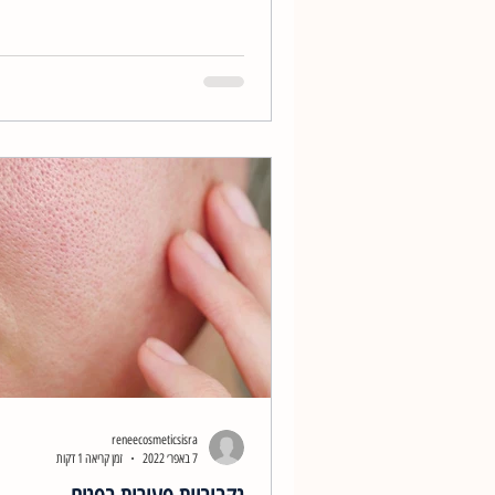
reneecosmeticsisra
7 באפר׳ 2022
זמן קריאה 1 דקות