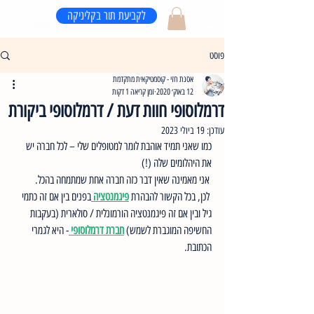
לקביעת תור בקליניקה
פוסט
אסנת חזי - קוסמטיקאית מתקדמת
12 באוק׳ 2020
זמן קריאה 1 דקות
דרמלוסופי חוות דעת / דרמלוסופי ביקורת
עודכן:
19 ביולי 2023
כמו שאני תמיד אוהבת לומר למטופלים שלי – לכל חברה יש 
את היהלומים שלה (!)
 אני מאמינה שאין דבר כזה חברה אחת שמתמחה בהכל. 
 לכן, בכל הקשור להבהרת 
פיגמנטציה 
בפנים בין אם זה כתמי 
גיל ובין אם זה פיגמנטציה הורמונלית / סולארית (בעקבות 
החשיפה המוגברת לשמש) 
חברת דרמלוסופי
- היא לגמרי 
הכתובת.