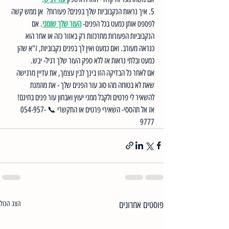
5. איך נראות הנקבוביות שלך בפנים? פעורות?  אן ממש קשה 
לפספס אותן כמעט בכל הפנים- 
העור שלך שומני
. אם 
הנקבוביות הפעורות מתרכזות רק באזור כזה או אחר הוא 
כנראה מעורב. ואם כמעט ואין לך בפנים נקבוביות, ז"א שהן 
כמעט ובלתי נראות אז ללא ספק העור שלך רגיל- יבש. 
אם לאחר כל הבדיקה הזו בינך לבין עצמך, את עדיין מרגישה 
שאת לא בטוחה מהו סוג עור הפנים שלך - את מוזמנת 
להשאיר לי פרטים ולקבל ממני יעוץ ואבחון עור פנים בחינם! 
אז אל תהססי- השאירי פרטים או התקשרי 📞 054-957-
9777
פוסטים אחרונים
הצג הכול