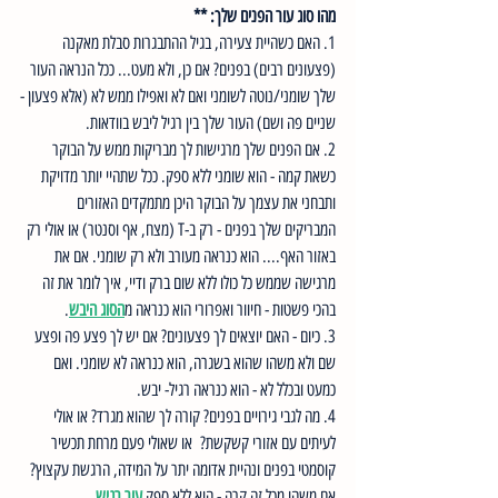
מהו סוג עור הפנים שלך: **
1. האם כשהיית צעירה, בגיל ההתבגרות סבלת מאקנה 
(פצעונים רבים) בפנים? אם כן, ולא מעט... ככל הנראה העור 
שלך שומני/נוטה לשומני ואם לא ואפילו ממש לא (אלא פצעון -
שניים פה ושם) העור שלך בין רגיל ליבש בוודאות.
2. אם הפנים שלך מרגישות לך מבריקות ממש על הבוקר 
כשאת קמה - הוא שומני ללא ספק. ככל שתהיי יותר מדויקת 
ותבחני את עצמך על הבוקר היכן מתמקדים האזורים 
המבריקים שלך בפנים - רק ב-T (מצח, אף וסנטר) או אולי רק 
באזור האף.... הוא כנראה מעורב ולא רק שומני. אם את 
מרגישה שממש כל כולו ללא שום ברק ודיי, איך לומר את זה 
בהכי פשטות - חיוור ואפרורי הוא כנראה מ
הסוג היבש
. 
3. כיום - האם יוצאים לך פצעונים? אם יש לך פצע פה ופצע 
שם ולא משהו שהוא בשגרה, הוא כנראה לא שומני. ואם 
כמעט ובכלל לא - הוא כנראה רגיל- יבש. 
4. מה לגבי גירויים בפנים? קורה לך שהוא מגרד? או אולי 
לעיתים עם אזורי קשקשת?  או שאולי פעם מרחת תכשיר 
קוסמטי בפנים ונהיית אדומה יתר על המידה, הרגשת עקצוץ? 
אם משהו מכל זה קרה - הוא ללא ספק
עור רגיש
. 