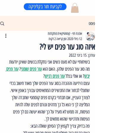
לקביעת תור בקליניקה
פוסט
אסנת חזי - קוסמטיקאית מתקדמת
12 ביולי 2020
זמן קריאה 2 דקות
איזה סוג עור פנים יש לי?
עודכן:
15 בינו׳ 2022
בשיחותיי עם לא מעט נשים אני נתקלת בנשים שאינן יודעות 
מה סוג עור הפנים שלהן. האם הוא 
עור פנים שומני
? 
עור פנים 
יבש
? או אולי בכלל 
עור פנים רגיש
?
עצם הידיעה וההכרה בסוג עור הפנים שלך מאוד חשוב בכדי 
שתוכלי לבחור את התכשירים המתאימים עבורך באופן אישי. 
לצורך העניין, אם תבחרי בקרם פנים קוסמטי שחברה שלך 
המליצה לך כי הוא כל כך מדהים וגורם לפנים שלה להיות 
נעימות, זה ממש לא מעיד על כך שהוא יעשה גם לך פנים 
נעימות ותרגישי שהוא מתאים לך. 
פה בדיוק צריך לקפוץ לך הסימן שאלה הבא: