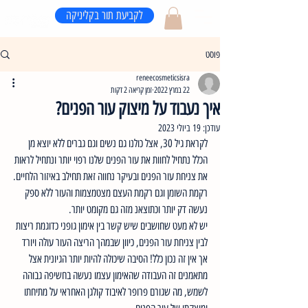
לקביעת תור בקליניקה
פוסט
reneecosmeticsisra
22 במרץ 2022
זמן קריאה 2 דקות
איך נעבוד על מיצוק עור הפנים?
עודכן:
19 ביולי 2023
לקראת גיל 30, אצל כולנו גם נשים וגם גברים ללא יוצא מן 
הכלל נתחיל לחוות את עור הפנים שלנו רפוי יותר ונתחיל לראות 
את צניחת עור הפנים ובעיקר נחווה זאת תחילב באיזור הלחיים.
רקמת השומן וגם רקמת העצם מצטמצמות והעור ללא ספק 
נעשה דק יותר וכתוצאנ מזה גם מקומט יותר.
יש לא מעט שחושבים שיש קשר בין אימון גופני כדוגמת ריצות 
לבין צניחת עור הפנים, כיוון שבמהך הריצה העור עולה ויורד 
אך אין זה נכון כלל! הסיבה שיכולה להיות יותר הגיונית אצל 
מתאמנים זה העבודה שהאימון עצמו נעשה בחשיפה גבוהה 
לשמש, מה שגורם פרופר לאיבוד קולגן האחראי על מתיחתו 