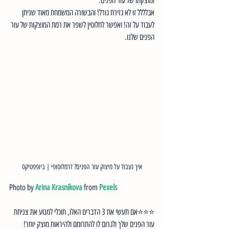
ומוצקתו של עור הפנים.
אבלללל זו לא גזירת גורל! והבשורה המשמחת מאוד שניתן 
לעבוד על זה! ואפשר לחלוטין לשפר את רמת המוצקות של עור 
הפנים שלנו. 
איך נעבוד על מיצוק עור הפנים? דרמלוסופי | ביופפטיקס
Photo by 
Arina Krasnikova
 from 
Pexels
⭐⭐⭐אם תעשי את 3 הדברים האלו, תוכלי למנוע את צניחת 
עור הפנים שלך ולגרום לו להתרומם ולהיראות מוצק יותר!