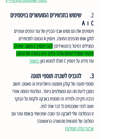
v=P6cKU0SWsxA&t=860s
2
שימוש בתכשירים המועשרים בויטמינים 
.	
C  ו  A 
ויטמינים אלו הם ממש אבני הבניין של עור הפנים ועוזרים 
לתקן אותו מהפנים החוצה. ויטמין A הכוונה לתכשירים 
המכילים רטינול (רטנואידים) 
ולגבי ויטמין C חשוב  שיהיה 
תכשיר שמכיל לפחות 15% (לרוב יגיע בצורה של סרום)
עוד מידע על ויטמין C תוכלו למצוא כאן 
במאמר
3.	להכניס לשגרה תוספי תזונה
תוספי תזונה של קולגן וחומצה היאלרונית זה מאסט. חשוב 
כמובן לדעת מה הם המומלצים ביותר. המלצתי החמה אחרי 
הרבה חקירה ולמידה זה תוספת באבקה ולקחת על הבוקר 
שעה לפני שמכנסים כל דבר אחר לפה. 
זו ההמלצה שלי לאבקה הכי טובה שפגשתי ובאמת עוזר עם 
המלצה של תזונאית מהשורה הראשונה!
אבקת קולגן מומלצת