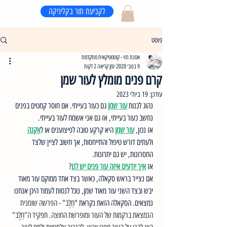
לקביעת תור בקליניקה
פוסט
אסנת חזי - קוסמטיקאית מתקדמת
9 בנוב׳ 2020
זמן קריאה 2 דקות
קרם פנים מומלץ לעור שמן
עודכן:
19 ביולי 2023
נהוג לכנות 
עור שמן
 גם כעור בעייתי. אם חוסר קמטים בפנים 
נחשב כעור בעייתי, אז גם אני אשמח לעור בעייתי.
אז נכון, 
עור שמן
 היא קרקע טובה לפיצוענים או ל
אקנה
ולעתים דורש טיפול והתייחסות, אך חשוב לציין שלצד 
החסרונות, יש גם יתרונות. 
אז 
איך יודעים איזה עור פנים יש לנו
? 
אם נצייר בראש סקאלה, כאשר בצד אחד ממוקם עור מאוד 
יבש ובצד השני עור מאוד שמן, נוכל לנסות לעמוד היכן אנחנו 
נמצאים. הסקאלה הזאת נקראת "
חֵלֶב" - הפרשה שומנית 
הנמצאת ברקמות של העור ומופרשת החוצה. תפקיד ה"חֵלֶב" 