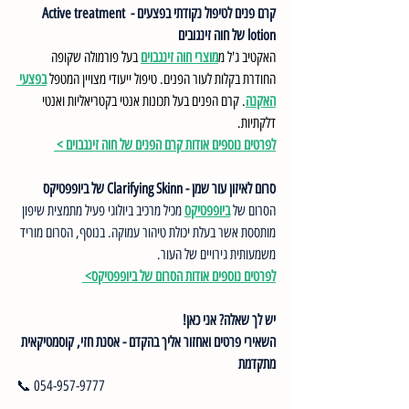
קרם פנים לטיפול נקודתי בפצעים - Active treatment 
lotion של חוה זינגובים
האקטיב ג'ל מ
מוצרי חוה זינגבוים
 בעל פורמולה שקופה 
החודרת בקלות לעור הפנים. טיפול ייעודי מצויין המטפל 
בפצעי 
האקנה
. קרם הפנים בעל תכונות אנטי בקטריאליות ואנטי 
דלקתיות.
לפרטים נוספים אודות קרם הפנים של חוה זינגבוים > 
סרום לאיזון עור שמן - Clarifying Skinn של ביופפטיקס
הסרום של 
ביופפטיקס
 מכיל מרכיב ביולוגי פעיל מתמצית שיפון 
מותססת אשר בעלת יכולת טיהור עמוקה. בנוסף, הסרום מוריד 
משמעותית גירויים של העור.
לפרטים נוספים אודות הסרום של ביופפטיקס> 
יש לך שאלה? אני כאן!
השאירי פרטים ואחזור אליך בהקדם - אסנת חזי, קוסמטיקאית 
מתקדמת
📞 054-957-9777