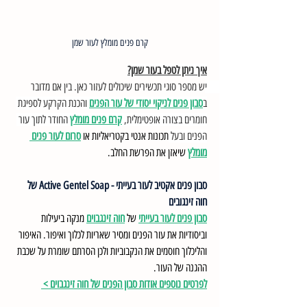
קרם פנים מומלץ לעור שמן
איך ניתן לטפל בעור שמן?
יש מספר סוגי תכשירים שיכולים לעזור כאן. בין אם מדובר 
ב
סבון פנים לניקוי יסודי של עור הפנים
 והכנת הקרקע לספיגת 
חומרים בצורה אופטימלית, 
קרם פנים מומלץ
 החודר לתוך עור 
הפנים ובעל 
תכונות אנטי בקטריאליות או 
סרום לעור פנים 
מומלץ
 שיאזן את הפרשת החלב. 
סבון פנים אקטיב לעור בעייתי - Active Gentel Soap של 
חוה זינגובים
סבון פנים לעור בעייתי
 של 
חוה זינגבוים
 מנקה ביעילות 
וביסודיות את עור הפנים ומסיר שאריות לכלוך ואיפור. האיפור 
והליכלוך חוסמים את הנקבוביות ולכן הסרתם שומרת על שכבת 
ההגנה של העור.
לפרטים נוספים אודות סבון הפנים של חוה זינגבוים > 