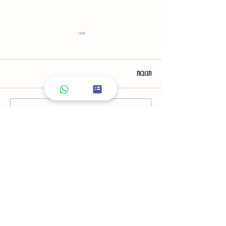
תגובות
הבהרת פיגמנטציה עם 2080
כתיבת תגובה...
WE WORK WITH THE BEST
PRODUCTS
למוצרי קוסמטיקה מקצועית